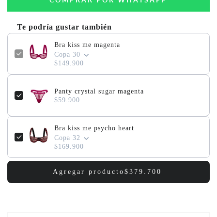
Te podría gustar también
Bra kiss me magenta
Copa 30
$149.900
Panty crystal sugar magenta
$59.900
Bra kiss me psycho heart
Copa 32
$169.900
Agregar producto
$379.700